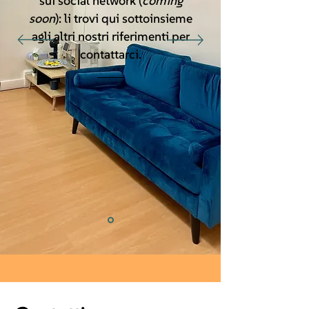
sui social network (
coming
soon
): li trovi qui sotto
insieme
agli altri nostri riferimenti per
contattarci.