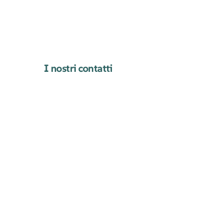
I nostri contatti
(+39)
3737791247
(+39) 3928293137
mail@completamente.info
Viale Papiniano, 18, 20123, Milano (MI)
Via Da Vinci 1/3, 20081 Abbiategrasso
(MI)